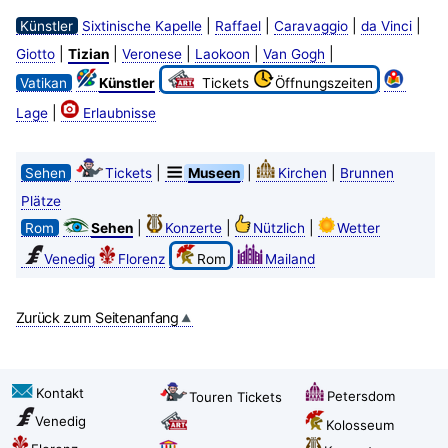
|
|
|
|
Künstler
Sixtinische Kapelle
Raffael
Caravaggio
da Vinci
|
|
|
|
|
Giotto
Tizian
Veronese
Laokoon
Van Gogh
Vatikan
Künstler
Tickets
Öffnungszeiten
|
Lage
Erlaubnisse
|
|
|
Sehen
Tickets
Museen
Kirchen
Brunnen
Plätze
|
|
|
Rom
Sehen
Konzerte
Nützlich
Wetter
Venedig
Florenz
Rom
Mailand
Zurück zum Seitenanfang
Kontakt
Petersdom
Touren Tickets
Venedig
Kolosseum