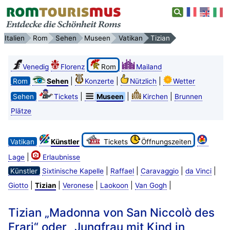
Italien
Rom
Sehen
Museen
Vatikan
Tizian
Venedig
Florenz
Rom
Mailand
|
|
|
Rom
Sehen
Konzerte
Nützlich
Wetter
|
|
|
Sehen
Tickets
Museen
Kirchen
Brunnen
Plätze
Vatikan
Künstler
Tickets
Öffnungszeiten
|
Lage
Erlaubnisse
|
|
|
|
Künstler
Sixtinische Kapelle
Raffael
Caravaggio
da Vinci
|
|
|
|
|
Giotto
Tizian
Veronese
Laokoon
Van Gogh
Tizian „Madonna von San Niccolò des
Frari“ oder „Jungfrau mit Kind in