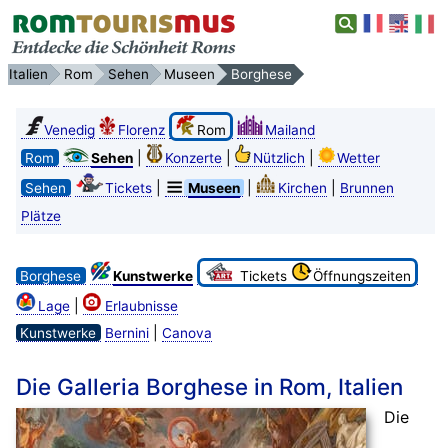
Italien
Rom
Sehen
Museen
Borghese
Venedig
Florenz
Rom
Mailand
|
|
|
Rom
Sehen
Konzerte
Nützlich
Wetter
|
|
|
Sehen
Tickets
Museen
Kirchen
Brunnen
Plätze
Borghese
Kunstwerke
Tickets
Öffnungszeiten
|
Lage
Erlaubnisse
|
Kunstwerke
Bernini
Canova
Die Galleria Borghese in Rom, Italien
Die