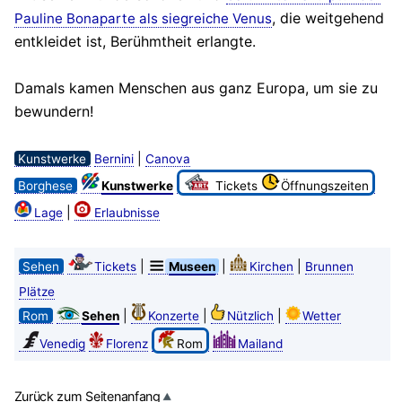
, die weitgehend
Pauline Bonaparte als siegreiche Venus
entkleidet ist, Berühmtheit erlangte.
Damals kamen Menschen aus ganz Europa, um sie zu
bewundern!
|
Kunstwerke
Bernini
Canova
Borghese
Kunstwerke
Tickets
Öffnungszeiten
|
Lage
Erlaubnisse
|
|
|
Sehen
Tickets
Museen
Kirchen
Brunnen
Plätze
|
|
|
Rom
Sehen
Konzerte
Nützlich
Wetter
Venedig
Florenz
Rom
Mailand
Zurück zum Seitenanfang