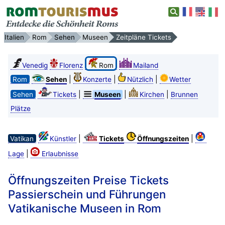
Italien
Rom
Sehen
Museen
Zeitpläne Tickets
Venedig
Florenz
Rom
Mailand
|
|
|
Rom
Sehen
Konzerte
Nützlich
Wetter
|
|
|
Sehen
Tickets
Museen
Kirchen
Brunnen
Plätze
|
|
Vatikan
Künstler
Tickets
Öffnungszeiten
|
Lage
Erlaubnisse
Öffnungszeiten Preise Tickets
Passierschein und Führungen
Vatikanische Museen in Rom