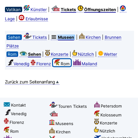
|
|
Vatikan
Künstler
Tickets
Öffnungszeiten
|
Lage
Erlaubnisse
|
|
|
Sehen
Tickets
Museen
Kirchen
Brunnen
Plätze
|
|
|
Rom
Sehen
Konzerte
Nützlich
Wetter
Venedig
Florenz
Rom
Mailand
Zurück zum Seitenanfang
Kontakt
Petersdom
Touren Tickets
Venedig
Kolosseum
Florenz
Konzerte
Museens
Nützlich
Rom
Kirchen