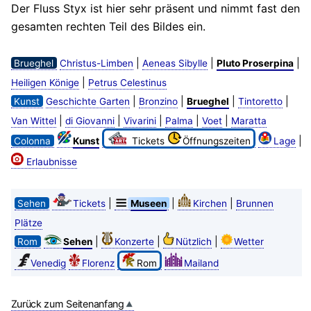
Der Fluss Styx ist hier sehr präsent und nimmt fast den
gesamten rechten Teil des Bildes ein.
|
|
|
Brueghel
Christus-Limben
Aeneas Sibylle
Pluto Proserpina
|
Heiligen Könige
Petrus Celestinus
|
|
|
|
Kunst
Geschichte Garten
Bronzino
Brueghel
Tintoretto
|
|
|
|
|
Van Wittel
di Giovanni
Vivarini
Palma
Voet
Maratta
|
Colonna
Kunst
Tickets
Öffnungszeiten
Lage
Erlaubnisse
|
|
|
Sehen
Tickets
Museen
Kirchen
Brunnen
Plätze
|
|
|
Rom
Sehen
Konzerte
Nützlich
Wetter
Venedig
Florenz
Rom
Mailand
Zurück zum Seitenanfang