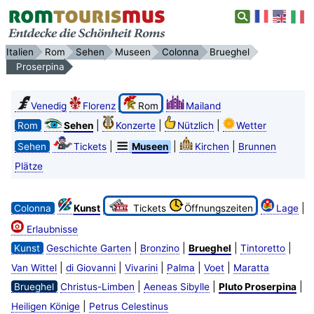
Italien
Rom
Sehen
Museen
Colonna
Brueghel
Proserpina
Venedig
Florenz
Rom
Mailand
|
|
|
Rom
Sehen
Konzerte
Nützlich
Wetter
|
|
|
Sehen
Tickets
Museen
Kirchen
Brunnen
Plätze
|
Colonna
Kunst
Tickets
Öffnungszeiten
Lage
Erlaubnisse
|
|
|
|
Kunst
Geschichte Garten
Bronzino
Brueghel
Tintoretto
|
|
|
|
|
Van Wittel
di Giovanni
Vivarini
Palma
Voet
Maratta
|
|
|
Brueghel
Christus-Limben
Aeneas Sibylle
Pluto Proserpina
|
Heiligen Könige
Petrus Celestinus