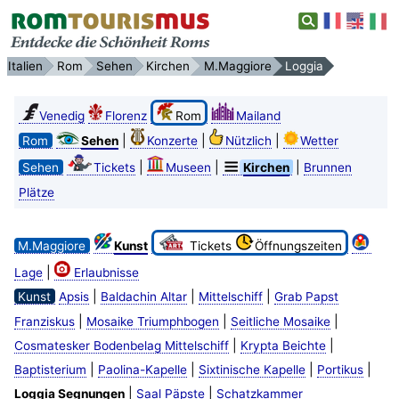
Italien
Rom
Sehen
Kirchen
M.Maggiore
Loggia
Venedig
Florenz
Rom
Mailand
|
|
|
Rom
Sehen
Konzerte
Nützlich
Wetter
|
|
|
Sehen
Tickets
Museen
Kirchen
Brunnen
Plätze
M.Maggiore
Kunst
Tickets
Öffnungszeiten
|
Lage
Erlaubnisse
|
|
|
Kunst
Apsis
Baldachin Altar
Mittelschiff
Grab Papst
|
|
|
Franziskus
Mosaike Triumphbogen
Seitliche Mosaike
|
|
Cosmatesker Bodenbelag Mittelschiff
Krypta Beichte
|
|
|
|
Baptisterium
Paolina-Kapelle
Sixtinische Kapelle
Portikus
|
|
Loggia Segnungen
Saal Päpste
Schatzkammer