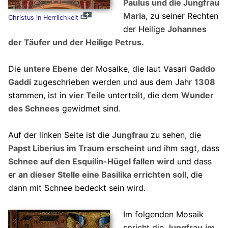
Paulus und die Jungfrau
Maria
, zu seiner Rechten
Christus in Herrlichkeit
der Heilige
Johannes
der Täufer und der Heilige Petrus.
Die
untere Ebene
der Mosaike, die laut Vasari
Gaddo
Gaddi
zugeschrieben werden und aus dem Jahr
1308
stammen, ist in
vier Teile
unterteilt, die dem
Wunder
des Schnees
gewidmet sind.
Auf der linken Seite ist die
Jungfrau
zu sehen, die
Papst Liberius im Traum erscheint
und ihm sagt, dass
Schnee auf den Esquilin-Hügel fallen wird
und dass
er
an dieser Stelle eine Basilika errichten soll
, die
dann mit Schnee bedeckt sein wird.
Im folgenden Mosaik
spricht die
Jungfrau
im