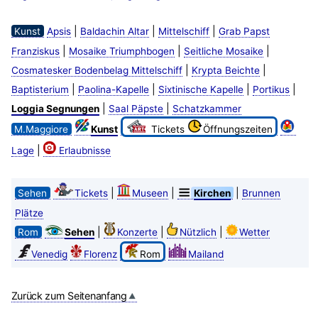
|
|
|
Kunst
Apsis
Baldachin Altar
Mittelschiff
Grab Papst
|
|
|
Franziskus
Mosaike Triumphbogen
Seitliche Mosaike
|
|
Cosmatesker Bodenbelag Mittelschiff
Krypta Beichte
|
|
|
|
Baptisterium
Paolina-Kapelle
Sixtinische Kapelle
Portikus
|
|
Loggia Segnungen
Saal Päpste
Schatzkammer
M.Maggiore
Kunst
Tickets
Öffnungszeiten
|
Lage
Erlaubnisse
|
|
|
Sehen
Tickets
Museen
Kirchen
Brunnen
Plätze
|
|
|
Rom
Sehen
Konzerte
Nützlich
Wetter
Venedig
Florenz
Rom
Mailand
Zurück zum Seitenanfang