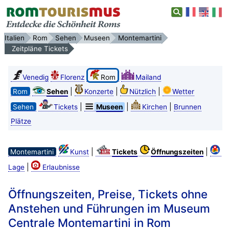
Italien
Rom
Sehen
Museen
Montemartini
Zeitpläne Tickets
Venedig
Florenz
Rom
Mailand
|
|
|
Rom
Sehen
Konzerte
Nützlich
Wetter
|
|
|
Sehen
Tickets
Museen
Kirchen
Brunnen
Plätze
|
|
Montemartini
Kunst
Tickets
Öffnungszeiten
|
Lage
Erlaubnisse
Öffnungszeiten, Preise, Tickets ohne
Anstehen und Führungen im Museum
Centrale Montemartini in Rom