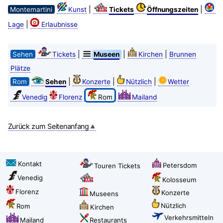
|
|
Montemartini
Kunst
Tickets
Öffnungszeiten
|
Lage
Erlaubnisse
|
|
|
Sehen
Tickets
Museen
Kirchen
Brunnen
Plätze
|
|
|
Rom
Sehen
Konzerte
Nützlich
Wetter
Venedig
Florenz
Rom
Mailand
Zurück zum Seitenanfang
Kontakt
Petersdom
Touren Tickets
Venedig
Kolosseum
Florenz
Konzerte
Museens
Nützlich
Rom
Kirchen
Verkehrsmitteln
Mailand
Restaurants