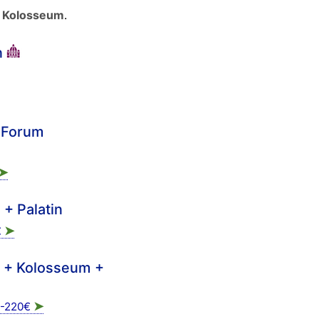
m
Kolosseum
.
n
 Forum
➤
+ Palatin
➤
€
le + Kolosseum +
➤
-220€