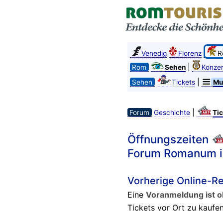
Venedig
Florenz
R
|
Rom
Sehen
Konzer
|
Sehen
Tickets
Mu
|
Forum
Geschichte
Tic
Öffnungszeiten
Forum Romanum 
Vorherige Online-Re
Eine
Voranmeldung ist ob
Tickets vor Ort zu kaufe