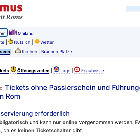
om
Mailand
|
|
te
Nützlich
Wetter
|
|
seen
Kirchen
Brunnen Plätze
|
|
kets
Öffnungszeiten
Lage
Erlaubnisse
Tickets ohne Passierschein und Führung
in Rom
servierung erforderlich
ligatorisch
und kann
nur online
vorgenommen werden. Es i
n, da es
keinen Ticketschalter
gibt.