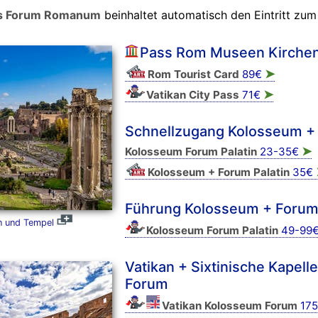
das Forum Romanum
beinhaltet automatisch den Eintritt zu
Pass Rom Museen Kirche
➤
Rom Tourist Card
89€
➤
Vatikan City Pass
71€
Schnellzugang Kolosseum +
➤
Kolosseum Forum Palatin
23-35€
Kolosseum + Forum Palatin
35€
Führung Kolosseum + Forum 
 und Tempel
Kolosseum Forum Palatin
49-99
Vatikan + Sixtinische Kapel
Forum
Vatikan Kolosseum Forum
175