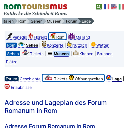
Italien
Rom
Sehen
Museen
Forum
Lage
Venedig
Florenz
Rom
Mailand
|
|
|
Rom
Sehen
Konzerte
Nützlich
Wetter
|
|
|
Sehen
Tickets
Museen
Kirchen
Brunnen
Plätze
|
Forum
Geschichte
Tickets
Öffnungszeiten
Lage
Erlaubnisse
Adresse und Lageplan des Forum
Romanum in Rom
Adresse Forum Romanum in Rom