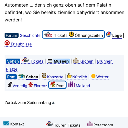
Automaten ... der sich ganz oben auf dem Palatin
befindet, wo Sie bereits ziemlich dehydriert ankommen
werden!
|
Forum
Geschichte
Tickets
Öffnungszeiten
Lage
Erlaubnisse
|
|
|
Sehen
Tickets
Museen
Kirchen
Brunnen
Plätze
|
|
|
Rom
Sehen
Konzerte
Nützlich
Wetter
Venedig
Florenz
Rom
Mailand
Zurück zum Seitenanfang
Kontakt
Petersdom
Touren Tickets